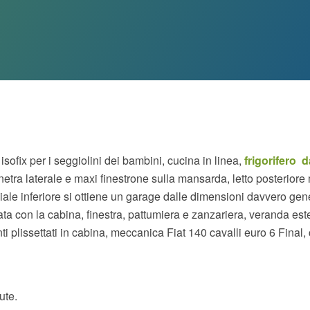
isofix per i seggiolini dei bambini, cucina in linea,
frigorifero d
netra laterale e maxi finestrone sulla mansarda, letto posteriore
niale inferiore si ottiene un garage dalle dimensioni davvero gen
ta con la cabina, finestra, pattumiera e zanzariera, veranda est
i plissettati in cabina, meccanica Fiat 140 cavalli euro 6 Final,
ute.