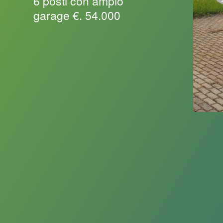
6 posti con ampio
garage €. 54.000