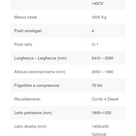
140CV
Massa totale
3300 Kg
Posti omologati
4
Posti letto
2+1
Lunghezza – Larghezza (mm)
5410 – 2050
Altezza esterna/interna (mm)
2650 – 1890
Frigorifero a compressore
70 litri
Riscaldamento
Combi 4 Diesel
Letto posteriore (mm)
1900×1330
Letto dinette (mm)
1400x450
Optional