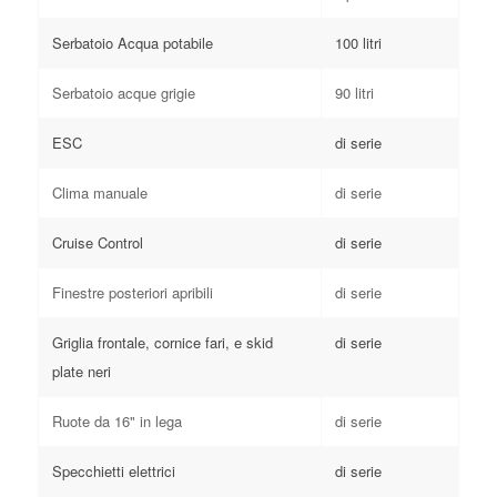
Serbatoio Acqua potabile
100 litri
Serbatoio acque grigie
90 litri
ESC
di serie
Clima manuale
di serie
Cruise Control
di serie
Finestre posteriori apribili
di serie
Griglia frontale, cornice fari, e skid
di serie
plate neri
Ruote da 16" in lega
di serie
Specchietti elettrici
di serie