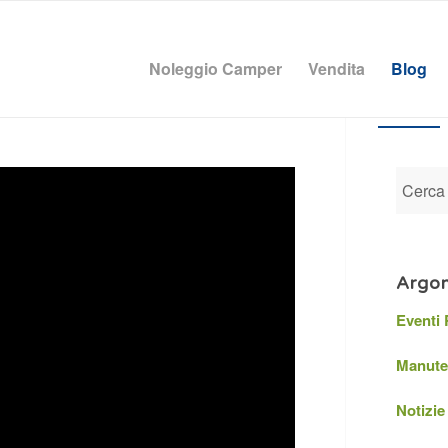
Noleggio Camper
Vendita
Blog
Argom
Eventi
Manute
Notizie