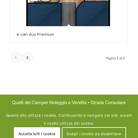
e-van duo Premium
1
2
Pagina 2 di 2
Quelli dei Camper Noleggio e Vendita • Strada Consolare
San Marino 52, 47924 Rimini (RN)
Questo sito utilizza i cookie. Continuando a navigare nel sito, accetti
tel/fax
+39 0541 751111
–
info@quellideicamper.it
il nostro utilizzo dei cookie.
P.IVA 02435860404 – Cod.Fisc. RBBMSM71L31H294W –
Privacy Policy
–
Web Agency
Accetta tutti i cookie
Scegli i cookie da disabilitare