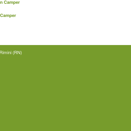
 in Camper
a Camper
Rimini (RN)