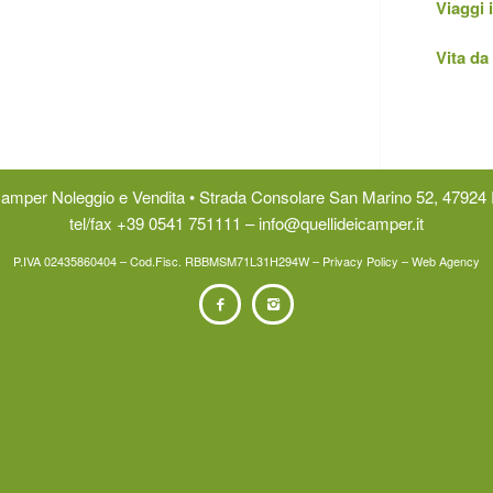
Viaggi
Vita d
 Camper Noleggio e Vendita • Strada Consolare San Marino 52, 47924 
tel/fax
+39 0541 751111
–
info@quellideicamper.it
P.IVA 02435860404 – Cod.Fisc. RBBMSM71L31H294W –
Privacy Policy
–
Web Agency