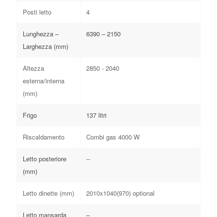
Posti letto
4
Lunghezza –
6390 – 2150
Larghezza (mm)
Altezza
2850 - 2040
esterna/interna
(mm)
Frigo
137 litri
Riscaldamento
Combi gas 4000 W
Letto posteriore
--
(mm)
Letto dinette (mm)
2010x1040(970) optional
Letto mansarda
–