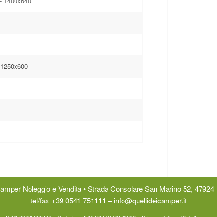
- 1400x640
 1250x600
 Camper Noleggio e Vendita • Strada Consolare San Marino 52, 47924 
tel/fax
+39 0541 751111
–
info@quellideicamper.it
P.IVA 02435860404 – Cod.Fisc. RBBMSM71L31H294W –
Privacy Policy
–
Web Agency