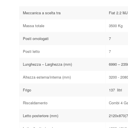
Meccanica a scelta tra
Fiat 2.2 M
Massa totale
3500 Kg
Posti omologati
7
Posti letto
7
Lunghezza – Larghezza (mm)
6990 – 235
Altezza esterna/interna (mm)
3200 - 208
Frigo
137 litri
Riscaldamento
Combi 4 Ga
Letto posteriore (mm)
2120x870(7