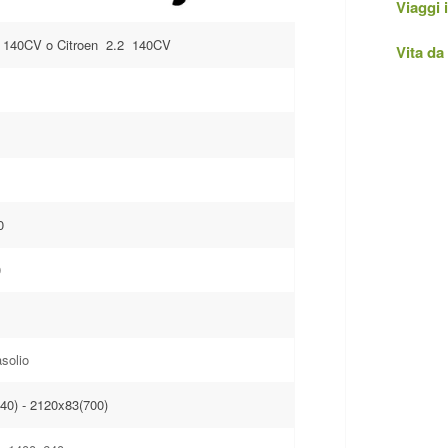
Viaggi
J 140CV o Citroen 2.2 140CV
Vita d
0
0
solio
40) - 2120x83(700)