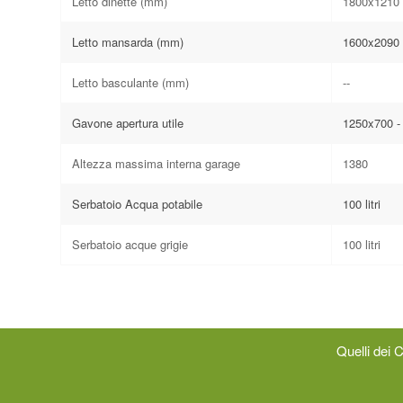
Letto dinette (mm)
1800x1210 
Letto mansarda (mm)
1600x2090
Letto basculante (mm)
--
Gavone apertura utile
1250x700 -
Altezza massima interna garage
1380
Serbatoio Acqua potabile
100 litri
Serbatoio acque grigie
100 litri
Quelli dei