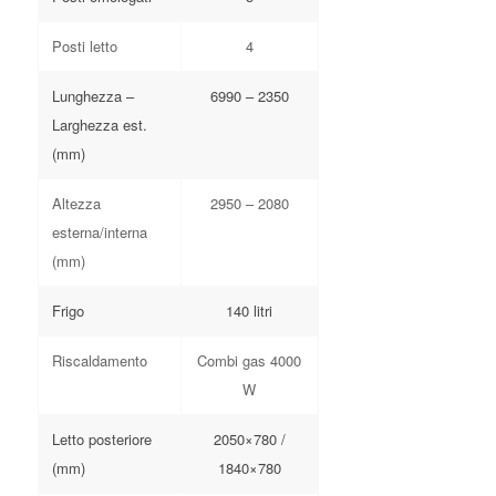
Posti letto
4
Lunghezza –
6990 – 2350
Larghezza est.
(mm)
Altezza
2950 – 2080
esterna/interna
(mm)
Frigo
140 litri
Riscaldamento
Combi gas 4000
W
Letto posteriore
2050×780 /
(mm)
1840×780