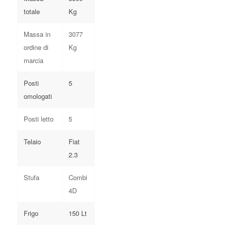
totale
Kg
Massa in
3077
ordine di
Kg
marcia
Posti
5
omologati
Posti letto
5
Telaio
Fiat
2.3
Stufa
Combi
4D
Frigo
150 Lt